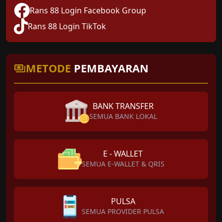
Rans 88 Login Facebook Group
Rans 88 Login TikTok
METODE
PEMBAYARAN
BANK TRANSFER
SEMUA BANK LOKAL
E - WALLET
SEMUA E-WALLET & QRIS
PULSA
SEMUA PROVIDER PULSA