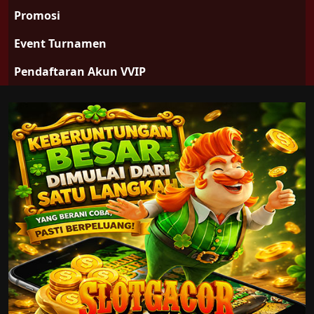
Promosi
Event Turnamen
Pendaftaran Akun VVIP